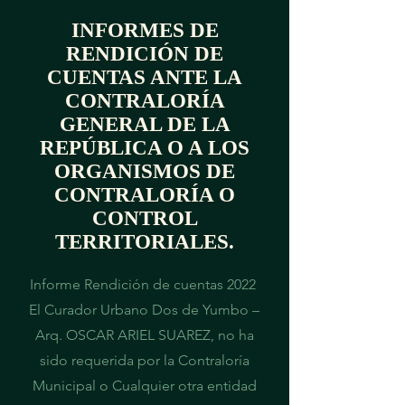
INFORMES DE
RENDICIÓN DE
CUENTAS ANTE LA
CONTRALORÍA
GENERAL DE LA
REPÚBLICA O A LOS
ORGANISMOS DE
CONTRALORÍA O
CONTROL
TERRITORIALES.
Informe Rendición de cuentas 2022
El Curador Urbano Dos de Yumbo –
Arq. OSCAR ARIEL SUAREZ, no ha
sido requerida por la Contraloría
Municipal o Cualquier otra entidad