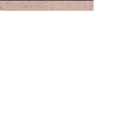
Dirección
Calle 4 # 4 -24 Local 101
Barrio Belalcázar,
Yumbo, valle del Cauca.
Teléfono
+57 3142585001
602 6932366