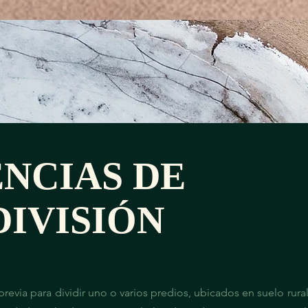
ENCIAS DE
DIVISIÓN
 previa para dividir uno o varios predios, ubicados en suelo rur