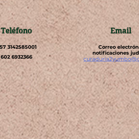
Teléfono
Email
57 3142585001
Correo electrón
notificaciones jud
602 6932366
curaduria2yumbo@