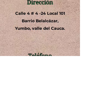
Dirección
Calle 4 # 4 -24 Local 101
Barrio Belalcázar,
Yumbo, valle del Cauca.
Teléfono
+57 3142585001
602 6932366
Email
Correo electrónico y