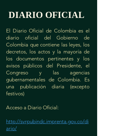
DIARIO OFICIAL
El Diario Oficial de Colombia es el
diario oficial del Gobierno de
Colombia que contiene las leyes, los
decretos, los actos y la mayoría de
los documentos pertinentes y los
avisos públicos del Presidente, el
Congreso y las agencias
gubernamentales de Colombia. Es
una publicación diaria (excepto
festivos)
Acceso a Diario Oficial:
http://svrpubindc.imprenta.gov.co/di
ario/