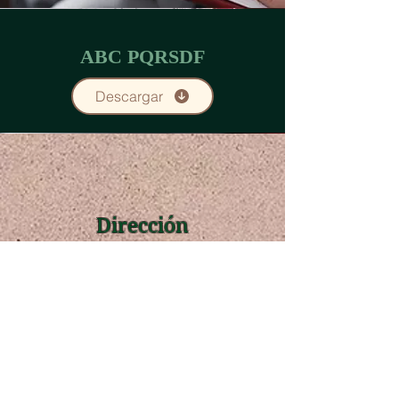
ABC PQRSDF
Descargar
Dirección
Calle 4 # 4 -24 Local 101
Barrio Belalcázar,
Yumbo, valle del Cauca.