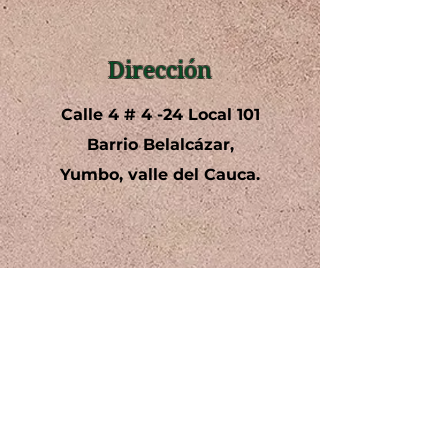
AACU2Y-0197-19-11-2025-YA
AACU2Y-0182-13-11-2025-L
Dirección
AACU2Y-0181-13-11-2025-Y
Calle 4 # 4 -24 Local 101
Barrio Belalcázar,
AACU2Y-0192-19-11-2025-P
Yumbo, valle del Cauca.
AACU2Y-0166-06-10-2025-L
AACU2Y-0157-01-10-2025-
AACU2Y-0152-19-09-2025-
Teléfono
+57 3142585001
AACU2Y-0161-01-10-2025-C
602 6932366
AACU2Y-0160-01-10-2025-
AACU2Y-0159-01-10-2025-J