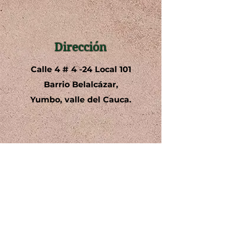
Dirección
Calle 4 # 4 -24 Local 101
Barrio Belalcázar,
Yumbo, valle del Cauca.
Teléfono
+57 3142585001
602 6932366