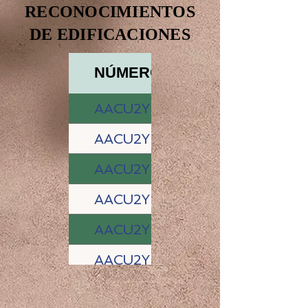
RECONOCIMIENTOS
DE EDIFICACIONES
NÚMERO DE LICENCIA
AACU2Y-0003-04-01-2024-
AACU2Y-0005-05-01-2024-
AACU2Y-0007-16-01-2024-
AACU2Y-0014-30-01-2024-R
AACU2Y-0017-31-01-2024-
AACU2Y-0018-01-02-2024-
AACU2Y-0027-14-02-2024-