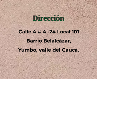
AACU2Y-0030-26-02-2024-M
Dirección
AACU2Y-0038-01-03-2024-
AACU2Y-0041-06-03-2024-
Calle 4 # 4 -24 Local 101
Barrio Belalcázar,
AACU2Y-0043-06-03-2024-N
Yumbo, valle del Cauca.
AACU2Y-0051-19-03-2024-
Teléfono
+57 3142585001
602 6932366
Email